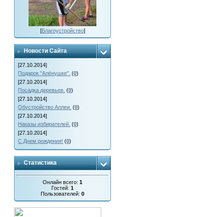
[
Благоустройство
]
Новости Сайта
[27.10.2014]
Подарок "Алёнушке".
(
0
)
[27.10.2014]
Посадка деревьев.
(
0
)
[27.10.2014]
Обустройство Аллеи.
(
0
)
[27.10.2014]
Наказы избирателей.
(
0
)
[27.10.2014]
С Днем рождения!
(
0
)
Статистика
Онлайн всего:
1
Гостей:
1
Пользователей:
0