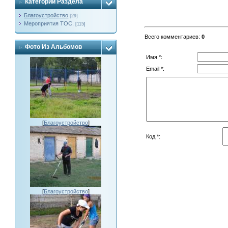
Категории Раздела
Благоустройство
[29]
Мероприятия ТОС.
[115]
Всего комментариев
:
0
Фото Из Альбомов
Имя *:
Email *:
[
Благоустройство
]
Код *:
[
Благоустройство
]