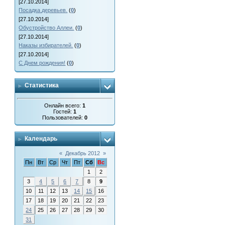
[27.10.2014]
Посадка деревьев.
(
0
)
[27.10.2014]
Обустройство Аллеи.
(
0
)
[27.10.2014]
Наказы избирателей.
(
0
)
[27.10.2014]
С Днем рождения!
(
0
)
Статистика
Онлайн всего:
1
Гостей:
1
Пользователей:
0
Календарь
«
Декабрь 2012
»
Пн
Вт
Ср
Чт
Пт
Сб
Вс
1
2
3
4
5
6
7
8
9
10
11
12
13
14
15
16
17
18
19
20
21
22
23
24
25
26
27
28
29
30
31