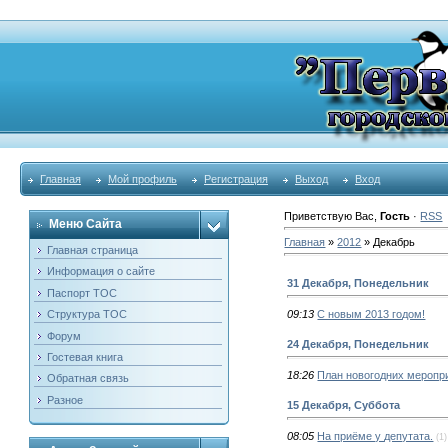
Главная
Мой профиль
Регистрация
Выход
Вход
Приветствую Вас
,
Гость
·
RSS
Меню Сайта
Главная
»
2012
»
Декабрь
Главная страница
Информация о сайте
31 Декабря, Понедельник
Паспорт ТОС
Структура ТОС
09:13
С новым 2013 годом!
Форум
24 Декабря, Понедельник
Гостевая книга
18:26
План новогодних меропр
Обратная связь
Разное
15 Декабря, Суббота
08:05
На приёме у депутата.
(1)