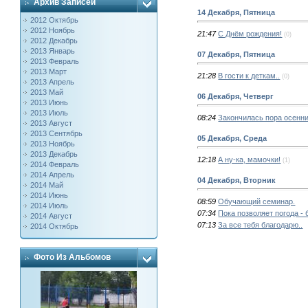
Архив Записей
14 Декабря, Пятница
2012 Октябрь
2012 Ноябрь
21:47
С Днём рождения!
(0)
2012 Декабрь
2013 Январь
07 Декабря, Пятница
2013 Февраль
2013 Март
21:28
В гости к деткам..
(0)
2013 Апрель
2013 Май
06 Декабря, Четверг
2013 Июнь
2013 Июль
08:24
Закончилась пора осенни
2013 Август
2013 Сентябрь
05 Декабря, Среда
2013 Ноябрь
2013 Декабрь
12:18
А ну-ка, мамочки!
(1)
2014 Февраль
2014 Апрель
04 Декабря, Вторник
2014 Май
2014 Июнь
08:59
Обучающий семинар.
2014 Июль
07:34
Пока позволяет погода -
2014 Август
07:13
За все тебя благодарю..
2014 Октябрь
Фото Из Альбомов