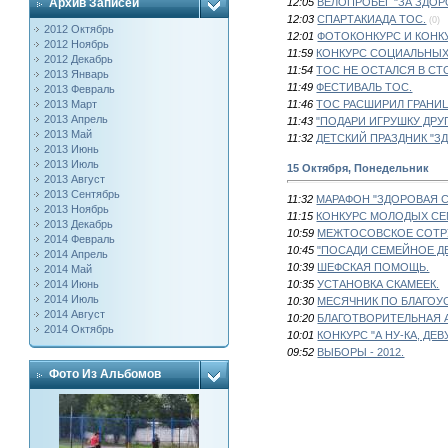
Архив Записей
12:05
ВЕЛОПРОБЕГ "ЗА ЗДОР
12:03
СПАРТАКИАДА ТОС.
(0)
2012 Октябрь
12:01
ФОТОКОНКУРС И КОНКУ
2012 Ноябрь
11:59
КОНКУРС СОЦИАЛЬНЫХ
2012 Декабрь
11:54
ТОС НЕ ОСТАЛСЯ В СТ
2013 Январь
11:49
ФЕСТИВАЛЬ ТОС.
2013 Февраль
2013 Март
11:46
ТОС РАСШИРИЛ ГРАНИ
2013 Апрель
11:43
"ПОДАРИ ИГРУШКУ ДРУГ
2013 Май
11:32
ДЕТСКИЙ ПРАЗДНИК "ЗД
2013 Июнь
2013 Июль
15 Октября, Понедельник
2013 Август
2013 Сентябрь
11:32
МАРАФОН "ЗДОРОВАЯ С
2013 Ноябрь
11:15
КОНКУРС МОЛОДЫХ СЕ
2013 Декабрь
10:59
МЕЖТОСОВСКОЕ СОТР
2014 Февраль
10:45
"ПОСАДИ СЕМЕЙНОЕ ДЕ
2014 Апрель
10:39
ШЕФСКАЯ ПОМОЩЬ.
2014 Май
2014 Июнь
10:35
УСТАНОВКА СКАМЕЕК.
2014 Июль
10:30
МЕСЯЧНИК ПО БЛАГОУ
2014 Август
10:20
БЛАГОТВОРИТЕЛЬНАЯ А
2014 Октябрь
10:01
КОНКУРС "А НУ-КА, ДЕВ
09:52
ВЫБОРЫ - 2012.
Фото Из Альбомов