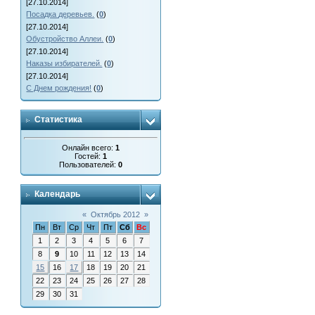
[27.10.2014]
Посадка деревьев.
(
0
)
[27.10.2014]
Обустройство Аллеи.
(
0
)
[27.10.2014]
Наказы избирателей.
(
0
)
[27.10.2014]
С Днем рождения!
(
0
)
Статистика
Онлайн всего:
1
Гостей:
1
Пользователей:
0
Календарь
«
Октябрь 2012
»
Пн
Вт
Ср
Чт
Пт
Сб
Вс
1
2
3
4
5
6
7
8
9
10
11
12
13
14
15
16
17
18
19
20
21
22
23
24
25
26
27
28
29
30
31