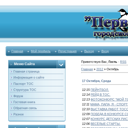
Главная
Мой профиль
Регистрация
Выход
Вход
Приветствую Вас
,
Гость
·
RSS
Меню Сайта
Главная
»
2012
»
Октябрь
Главная страница
Информация о сайте
17 Октября, Среда
Паспорт ТОС
Структура ТОС
12:15
ПЕЙНТБОЛ.
12:14
РЕЙД В ТОС.
Форум
12:13
ФОТОКОНКУРС "МОЙ ТО
Гостевая книга
12:11
МАМА, ПАПА, Я - СПОР
Обратная связь
12:10
ВЫСТАВКА РАБОТ ТОС
12:09
ПОБЕДА В КОНКУРСЕ С
Разное
12:07
КОНКУРС ДЕТСКИХ РИС
12:06
ВЕСЁЛЫЕ СТАРТЫ.