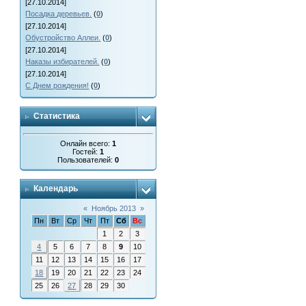
[27.10.2014]
Посадка деревьев.
(
0
)
[27.10.2014]
Обустройство Аллеи.
(
0
)
[27.10.2014]
Наказы избирателей.
(
0
)
[27.10.2014]
С Днем рождения!
(
0
)
Статистика
Онлайн всего:
1
Гостей:
1
Пользователей:
0
Календарь
«
Ноябрь 2013
»
Пн
Вт
Ср
Чт
Пт
Сб
Вс
1
2
3
4
5
6
7
8
9
10
11
12
13
14
15
16
17
18
19
20
21
22
23
24
25
26
27
28
29
30