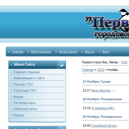
Главная
Мой профиль
Регистрация
Выход
Вход
Приветствую Вас
,
Гость
·
RSS
Меню Сайта
Главная
»
2013
»
Ноябрь
Главная страница
Информация о сайте
27 Ноября, Среда
Паспорт ТОС
Структура ТОС
12:17
День Матери.
(0)
Форум
18 Ноября, Понедельник
Гостевая книга
13:14
Установка ИДН.
Обратная связь
Разное
04 Ноября, Понедельник
19:59
Семейный вечер.