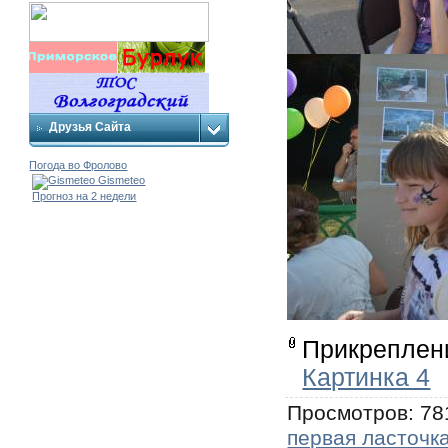
Друзья Сайта
Погода во Фролово
Gismeteo
Прогноз на 2 недели
Прикреплен
Картинка 4
Просмотров
: 78
первая ласточк