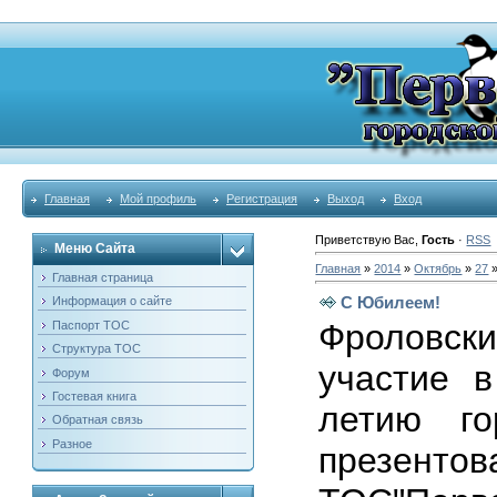
Главная
Мой профиль
Регистрация
Выход
Вход
Приветствую Вас
,
Гость
·
RSS
Меню Сайта
Главная
»
2014
»
Октябрь
»
27
»
Главная страница
С Юбилеем!
Информация о сайте
Фроловс
Паспорт ТОС
Структура ТОС
участие в
Форум
Гостевая книга
летию г
Обратная связь
Разное
презент