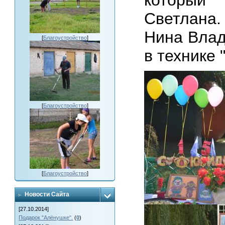
который
Светлана
Нина Влад
[
Благоустройство
]
в технике
[
Благоустройство
]
[
Благоустройство
]
Новости Сайта
[27.10.2014]
Подарок "Алёнушке".
(
0
)