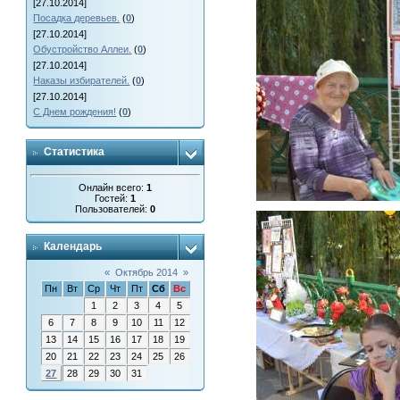
[27.10.2014]
Посадка деревьев.
(
0
)
[27.10.2014]
Обустройство Аллеи.
(
0
)
[27.10.2014]
Наказы избирателей.
(
0
)
[27.10.2014]
С Днем рождения!
(
0
)
Статистика
Онлайн всего:
1
Гостей:
1
Пользователей:
0
Календарь
«
Октябрь 2014
»
Пн
Вт
Ср
Чт
Пт
Сб
Вс
1
2
3
4
5
6
7
8
9
10
11
12
13
14
15
16
17
18
19
20
21
22
23
24
25
26
27
28
29
30
31